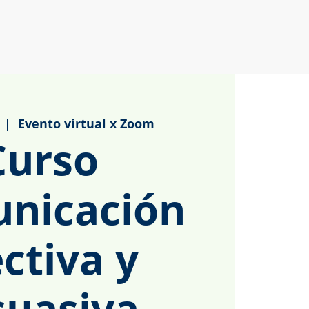
  |  
Evento virtual x Zoom
Curso
nicación
ectiva y
uasiva -