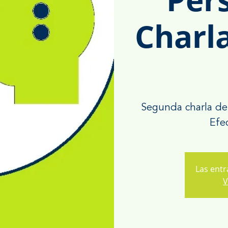
Charl
Segunda charla de
Efec
Las entr
V