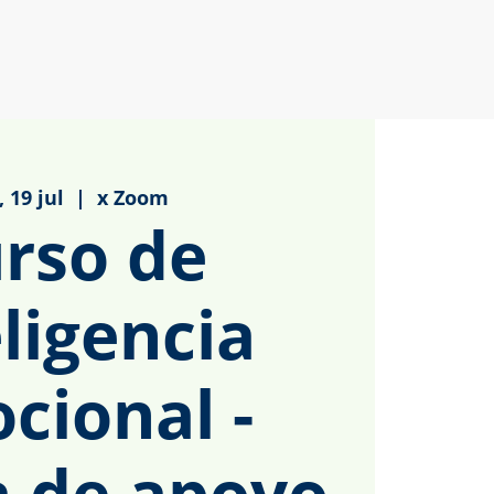
 19 jul
  |  
x Zoom
rso de
ligencia
cional -
a de apoyo