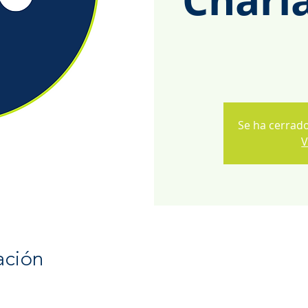
Se ha cerrado
V
ación