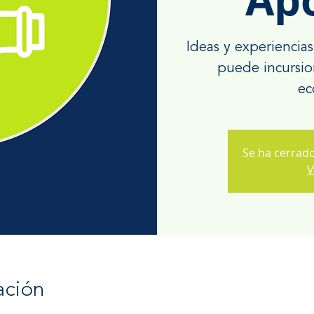
Ideas y experienci
puede incursion
ec
Se ha cerrado
V
ación