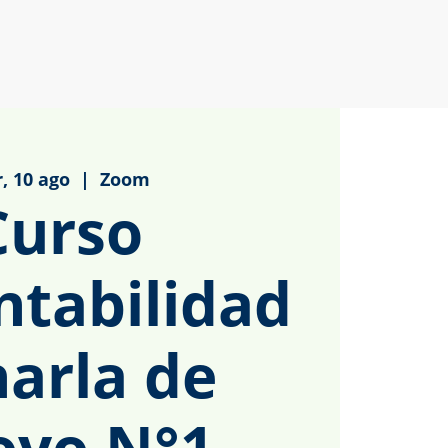
, 10 ago
  |  
Zoom
Curso
ntabilidad
harla de
oyo N°1