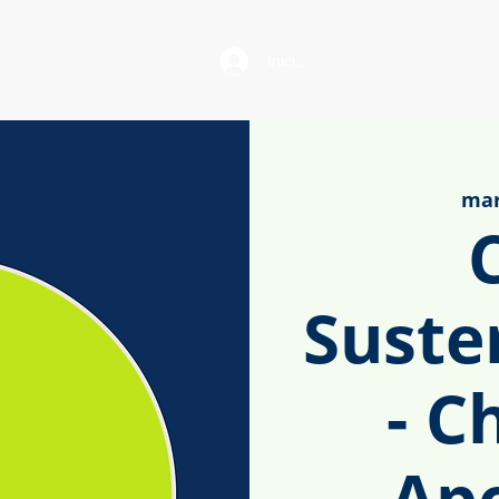
Iniciar sesión
mar
Suste
- C
Ap