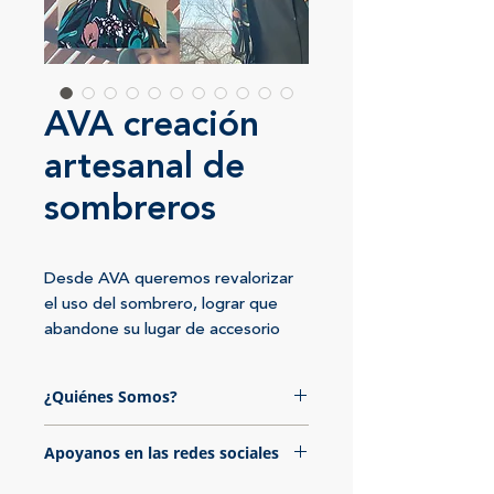
AVA creación
artesanal de
sombreros
Desde AVA queremos revalorizar 
el uso del sombrero, lograr que 
abandone su lugar de accesorio 
ocasional y pase a acompañarnos 
más asiduamente, incorporándolo 
¿Quiénes Somos?
a la vestimenta que utilizamos en 
nuestra vida diaria.

Ina, Juli y Vicky formamos el equipo
Apoyanos en las redes sociales
Buscamos, con nuestra marca, re-
de AVA. Actualmente residimos en
adaptar el concepto de sombrero 
General Roca, Rio Negro. Nuestra
Ina Mariel Medina