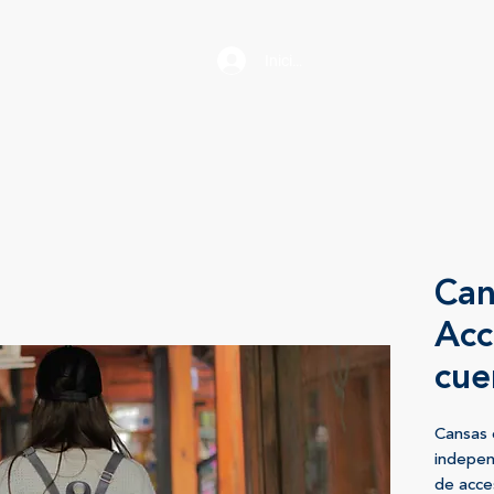
Iniciar sesión
Can
Acc
cue
Cansas 
indepen
de acce