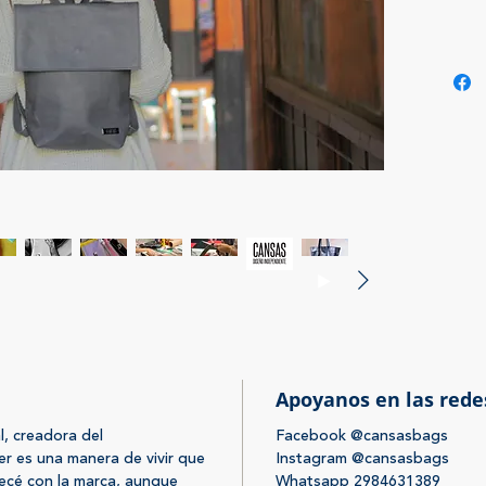
mediant
El fin e
entre la
destaca
espontá
vanguar
Se ofre
innovad
por la m
colores,
complem
La prod
de la ma
100% va
Apoyanos en las rede
de la in
l, creadora del
Facebook @cansasbags
producto
 es una manera de vivir que
Instagram @cansasbags
ecé con la marca, aunque
Whatsapp 2984631389