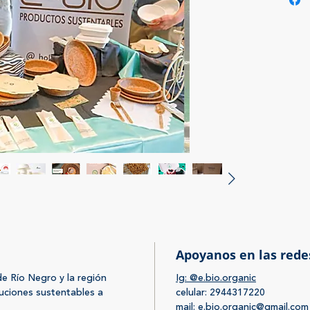
consumo
Asi nac
verdes
espacio
que red
del ord
del ase
y post 
acompañ
persona
gestión
Sincera
logros 
Mas 
Apoyanos en las rede
plás
local
e Río Negro y la región
Ig: @e.bio.organic
Mas 
uciones sustentables a
celular: 2944317220
mail: e.bio.organic@gmail.com
que 