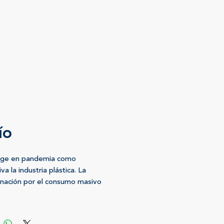
ío
rge en pandemia como
iva la industria plástica. La
nación por el consumo masivo
do visibilizada cuando todos nos
s en casa y el planeta pronto
a recuperarse. Vimos que el