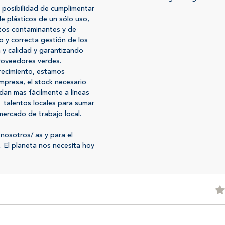
a posibilidad de cumplimentar
ahor
e plásticos de un sólo uso,
comp
tos contaminantes y de
Mas 
 y correcta gestión de los
vajil
 y calidad y garantizando
comp
roveedores verdes.
CER
recimiento, estamos
340.
empresa, el stock necesario
fabr
an mas fácilmente a líneas
 talentos locales para sumar
mercado de trabajo local.
Tu apoy
llevand
nosotros/ as y para el
de contr
. El planeta nos necesita hoy
Obtu