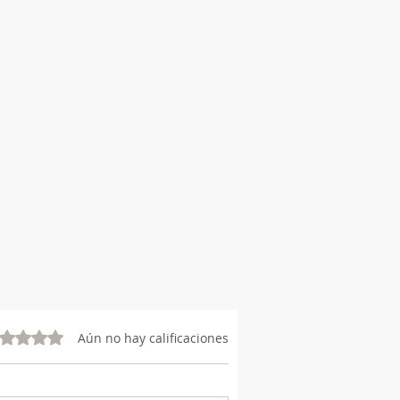
a hay sorbetes de trigo 100%
ostables
de 15 eventos sostenibles:
las, bandejas, cubiertos
ostables.
O PLASTICO- CERO EMISIONES
000 vasos de telgopor que no se
icaron
o hoy aquí nos ayuda a seguir
o adelante esta hermosa forma
ibuir a un futuro posible
vo 0 de 5 estrellas.
Aún no hay calificaciones