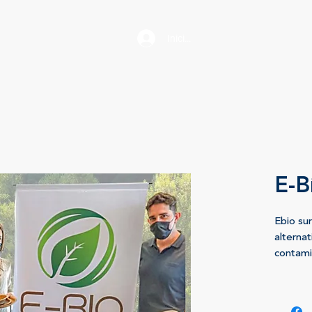
Iniciar sesión
E-B
Ebio su
alternat
contami
había si
quedamo
empezó 