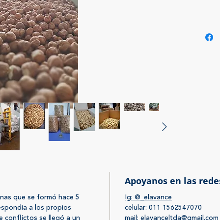
Norpata
hasta el
Brindam
calibra
avellana
mismos 
color y 
fraccio
ser ent
pulpa. 
elabora
nuez y a
Apoyanos en las rede
onas que se formó hace 5
Ig: @_elavance
respondía a los propios
celular: 011 1562547070
 conflictos se llegó a un
mail: elavanceltda@gmail.com