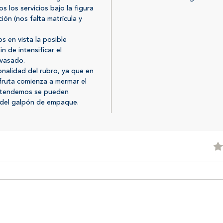
s los servicios bajo la figura
ón (nos falta matrícula y
 en vista la posible
n de intensificar el
nvasado.
onalidad del rubro, ya que en
fruta comienza a mermar el
entendemos se pueden
o del galpón de empaque.
Obtu