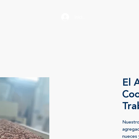
Iniciar sesión
El 
Coo
Tra
Nuestr
agregad
nueces 