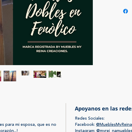
dobles 
madera
La made
como ma
contand
acabado
Apoyanos en las rede
Redes Sociales
:
es para mi esposa, que es no
Facebook:
@MueblesMyReina
orazón...!
Instagram:
@myrei_namueble