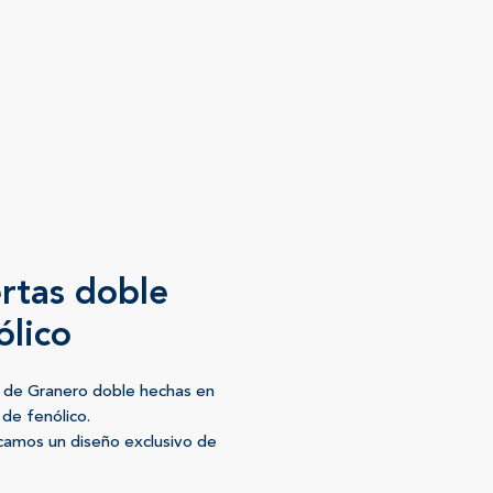
rtas doble
ólico
 de Granero doble hechas en
de fenólico.
camos un diseño exclusivo de
 My Reina creaciones. Puertas