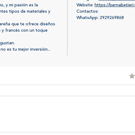
io, y mi pasión es la
Website:
https://bernabetieri
ntes tipos de materiales y
Contactos:
WhatsApp: 2929269868
reña que te ofrece diseños
o y francés con un toque
gustan.
o es tu mejor inversión...
Obtu