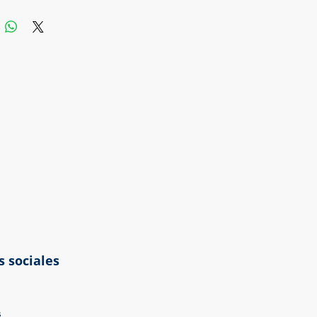
con manijones artesanales en
.
ra de fenólico es considerada
dera de primera calidad,
o con una delicadeza en su
, con color en nogal.
s sociales
s