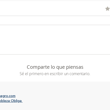
herrami
apreciar
Obtu
café, y
para mej
Siempr
perfecc
que est
nuestro
a los c
tostado
minimiz
nos pos
Comparte lo que piensas
relevant
Sé el primero en escribir un comentario.
zona.
Queremo
fresco,
sosteni
negro.com
lugares 
obleza Obliga