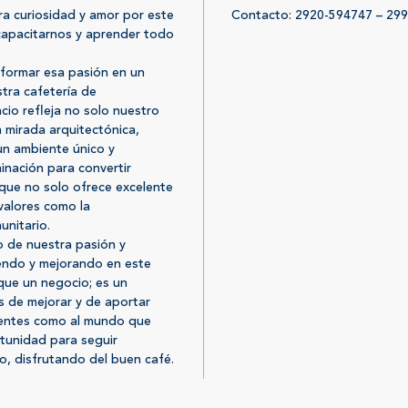
ra curiosidad y amor por este
Contacto: 2920-594747 – 29
son bio
capacitarnos y aprender todo
medio a
las lec
formar esa pasión en un
porque
stra cafetería de
cambio 
cio refleja no solo nuestro
Además,
a mirada arquitectónica,
parte d
un ambiente único y
Colabor
nación para convertir
mujeres
que no solo ofrece excelente
valores como la
bolsas p
unitario.
transfo
o de nuestra pasión y
hechos 
endo y mejorando en este
residuo
que un negocio; es un
micro e
s de mejorar y de aportar
Asimism
lientes como al mundo que
y capac
tunidad para seguir
aprende
o, disfrutando del buen café.
Creemos
el cono