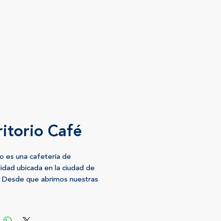
ritorio Café
io es una cafetería de
lidad ubicada en la ciudad de
 Desde que abrimos nuestras
 en agosto del 2023 estamos en
te evolución, buscando mejorar
a en lo que hacemos y en cómo lo