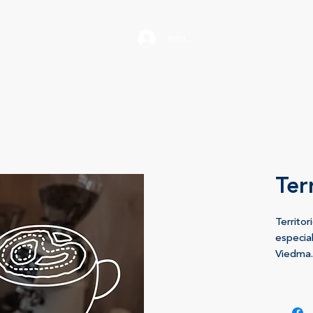
Iniciar sesión
Ter
Territor
especia
Viedma.
puertas
constan
cada dí