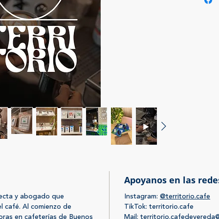
hacemo
El diseñ
guiños 
haciend
vivimos
ciudad e
la pale
bandera
latitud 
curvas d
Pretend
Desde e
solo ser
también 
nuestro
detalle 
Apoyanos en las rede
generam
regalam
itecta y abogado que
Instagram:
@territorio.cafe
que regr
l café. Al comienzo de
TikTok: territorio.cafe
horas en cafeterías de Buenos
Mail: territorio.cafedevered
nutrien